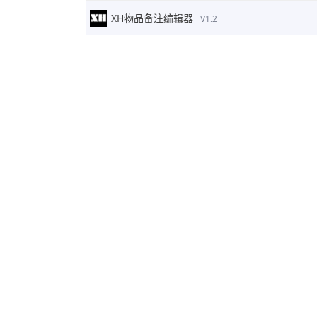
XH物品备注编辑器
V1.2