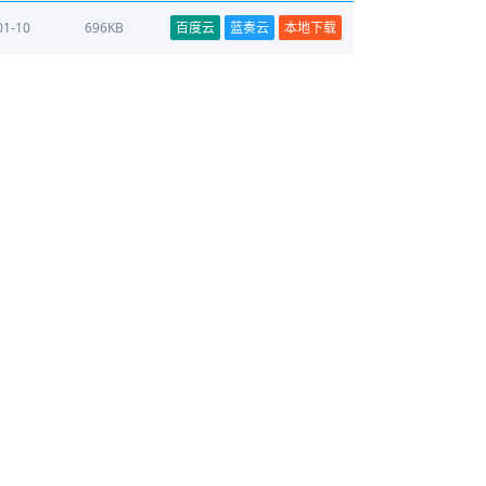
01-10
696KB
百度云
蓝奏云
本地下载