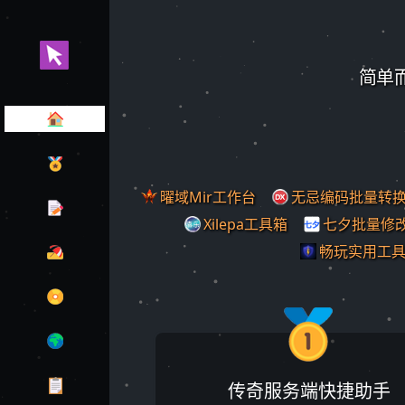
简单
曜域Mir工作台
无忌编码批量转
Xilepa工具箱
七夕批量修
畅玩实用工
传奇服务端快捷助手