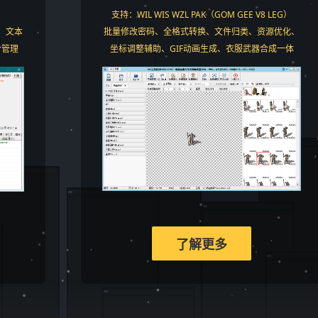
。
支持：WIL WIS WZL PAK（GOM GEE V8 LEG）
、文本
批量修改密码、全格式转换、文件归类、资源优化、
令管理
坐标调整辅助、GIF动画生成、衣服武器合成一体
了解更多