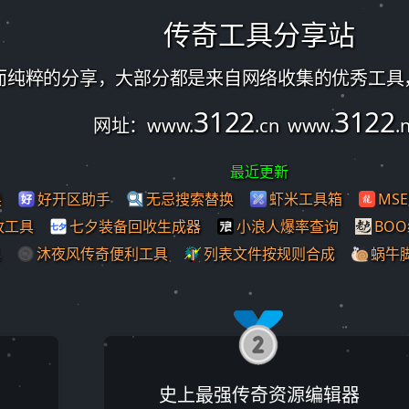
传奇工具分享站
而纯粹的分享，大部分都是来自网络收集的优秀工具
3122
3122
网址：www.
.cn www.
.
最近更新
换
好开区助手
无忌搜索替换
虾米工具箱
MS
改工具
七夕装备回收生成器
小浪人爆率查询
BO
具
沐夜风传奇便利工具
列表文件按规则合成
蜗牛
史上最强传奇资源编辑器