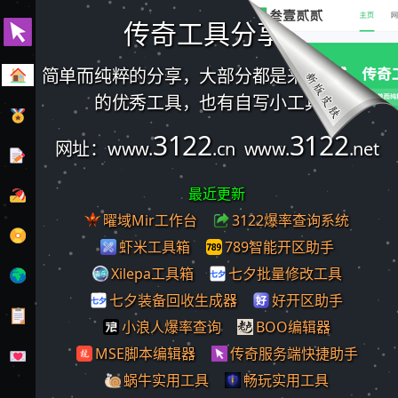
传奇工具分享站
简单而纯粹的分享，大部分都是来自网络收集
的优秀工具，也有自写小工具。
3122
3122
网址：www.
.cn www.
.net
最近更新
曜域Mir工作台
3122爆率查询系统
虾米工具箱
789智能开区助手
Xilepa工具箱
七夕批量修改工具
七夕装备回收生成器
好开区助手
小浪人爆率查询
BOO编辑器
MSE脚本编辑器
传奇服务端快捷助手
蜗牛实用工具
畅玩实用工具