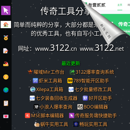
传奇工具分享站
简单而纯粹的分享，大部分都是来自网络收集
的优秀工具，也有自写小工具。
3122
3122
网址：www.
.cn www.
.net
最近更新
曜域Mir工作台
3122爆率查询系统
虾米工具箱
789智能开区助手
Xilepa工具箱
七夕批量修改工具
七夕装备回收生成器
好开区助手
小浪人爆率查询
BOO编辑器
MSE脚本编辑器
传奇服务端快捷助手
蜗牛实用工具
畅玩实用工具