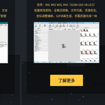
。
支持：WIL WIS WZL PAK（GOM GEE V8 LEG）
、文本
批量修改密码、全格式转换、文件归类、资源优化、
令管理
坐标调整辅助、GIF动画生成、衣服武器合成一体
了解更多