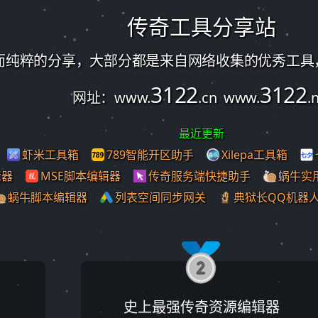
传奇工具分享站
而纯粹的分享，大部分都是来自网络收集的优秀工具
3122
3122
网址：www.
.cn www.
.
最近更新
虾米工具箱
789智能开区助手
Xilepa工具箱
辑器
MSE脚本编辑器
传奇服务端快捷助手
蜗牛实
蜗牛脚本编辑器
列表空间同步网关
典狱长QQ机器
史上最强传奇资源编辑器